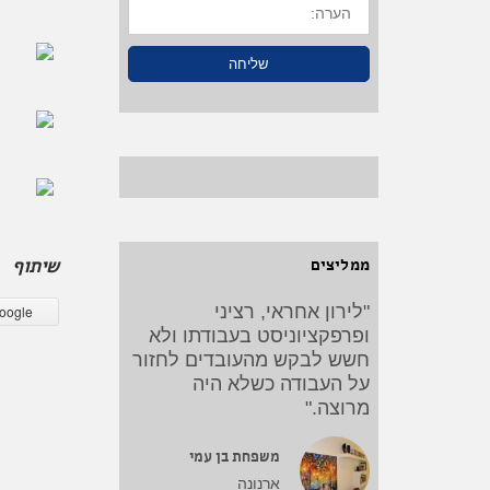
שליחה
ממליצים
שיתוף
"לירון אחראי, רציני
"העבודות נוהלו ובוצעו ע"י
oogle
ופרפקציוניסט בעבודתו ולא
לירון במקצועיות ובמהירות,
ללא חריגה ממסגרת הזמנים
חשש לבקש מהעובדים לחזור
על העבודה כשלא היה
שנקבעה והכל נעשה בשלווה
מרוצה."
ובניחותא"
משפחת בביוף
משפחת בן עמי
ארנונה
מבשרת ציון