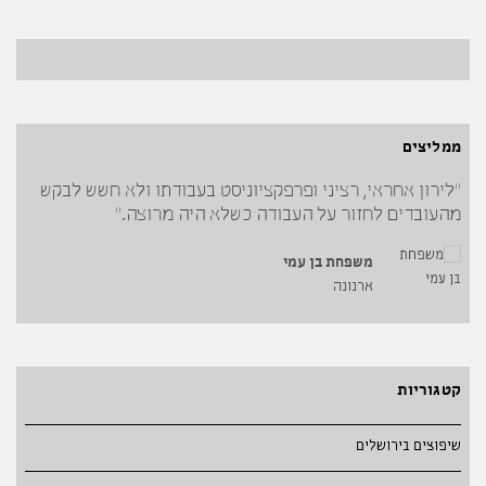
ממליצים
"העבודות נוהלו ובוצעו ע"י לירון במקצועיות ובמהירות,
"לירון אחראי, רציני ופרפקציוניסט בעבודתו ולא חשש לבקש
מהעובדים לחזור על העבודה כשלא היה מרוצה."
ללא חריגה ממסגרת הזמנים שנקבעה והכל נעשה בשלווה
ובניחותא"
משפחת בן עמי
ארנונה
משפחת בביוף
מבשרת ציון
קטגוריות
שיפוצים בירושלים