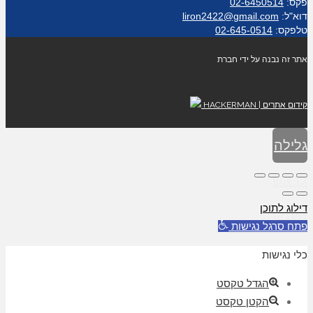
פקס:
02-6450514
דוא"ל:
liron2422@gmail.com
טלפקס:
02-645-0514
אתר זה נבנה על ידי חברת
קידום אתרים | HACKERMAN
גלילה
לראש
דילוג לתוכן
העמוד
פתח סרגל נגישות
כלי נגישות
הגדל טקסט
הקטן טקסט