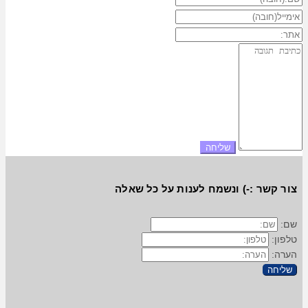
צור קשר :-) ונשמח לענות על כל שאלה
שם:
טלפון:
הערה:
שליחה